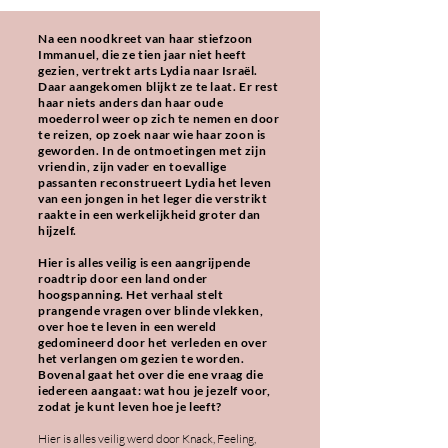
Na een noodkreet van haar stiefzoon
Immanuel, die ze tien jaar niet heeft
gezien, vertrekt arts Lydia naar Israël.
Daar aangekomen blijkt ze te laat. Er rest
haar niets anders dan haar oude
moederrol weer op zich te nemen en door
te reizen, op zoek naar wie haar zoon is
geworden. In de ontmoetingen met zijn
vriendin, zijn vader en toevallige
passanten reconstrueert Lydia het leven
van een jongen in het leger die verstrikt
raakte in een werkelijkheid groter dan
hijzelf.
Hier is alles veilig is een aangrijpende
roadtrip door een land onder
hoogspanning. Het verhaal stelt
prangende vragen over blinde vlekken,
over hoe te leven in een wereld
gedomineerd door het verleden en over
het verlangen om gezien te worden.
Bovenal gaat het over die ene vraag die
iedereen aangaat: wat hou je jezelf voor,
zodat je kunt leven hoe je leeft?
Hier is alles veilig werd door Knack, Feeling,