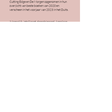
Cutting Edge en De Morgen opgenomen in hun
overzicht van beste boeken van 2020 en
verscheen in het voorjaar van 2023 in het Duits.
'Menselijk, intelligent, doordringend. Anneleen
Van Offel snijdt met haar zinnen en gedachten
door de complexiteit van een conflict en toont zo
wat het betekent om alsnog een mens te blijven'
Jeroen Olyslaegers
Hier ist alles sicher
(Übersetzt von
Christiane
Burkhardt)